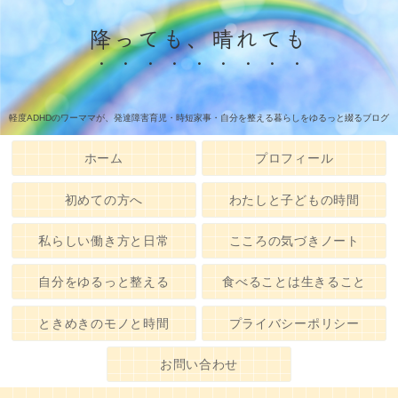
降っても、晴れても
軽度ADHDのワーママが、発達障害育児・時短家事・自分を整える暮らしをゆるっと綴るブログ
ホーム
プロフィール
初めての方へ
わたしと子どもの時間
私らしい働き方と日常
こころの気づきノート
自分をゆるっと整える
食べることは生きること
ときめきのモノと時間
プライバシーポリシー
お問い合わせ