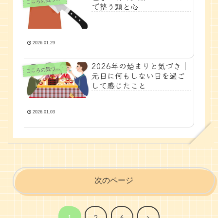
こ
で整う頭と心
2026.01.29
2026年の始まりと気づき｜
ころの気づきノート
こ
元日に何もしない日を過ご
して感じたこと
2026.01.03
次のページ
次
1
2
6