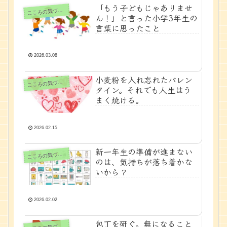
「もう子どもじゃありませ
ころの気づきノート
こ
ん！」と言った小学3年生の
言葉に思ったこと
2026.03.08
小麦粉を入れ忘れたバレン
ころの気づきノート
こ
タイン。それでも人生はう
まく焼ける。
2026.02.15
新一年生の準備が進まない
ころの気づきノート
こ
のは、気持ちが落ち着かな
いから？
2026.02.02
包丁を研ぐ。無になること
ころの気づきノート