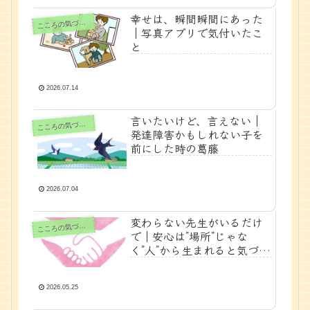
幸せは、瞬間瞬間にあった
ころの気づきノート
こ
｜写真アプリで気付いたこ
と
2026.07.14
言いたいけど、言えない｜
ころの気づきノート
こ
発達障害かもしれない子を
前にした時の葛藤
2026.07.04
変わらない先生がいるだけ
ころの気づきノート
こ
で｜安心は”場所”じゃな
く”人”から生まれると気づい
た話
2026.05.25