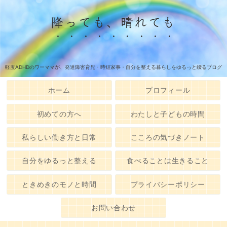
降っても、晴れても
軽度ADHDのワーママが、発達障害育児・時短家事・自分を整える暮らしをゆるっと綴るブログ
ホーム
プロフィール
初めての方へ
わたしと子どもの時間
私らしい働き方と日常
こころの気づきノート
自分をゆるっと整える
食べることは生きること
ときめきのモノと時間
プライバシーポリシー
お問い合わせ