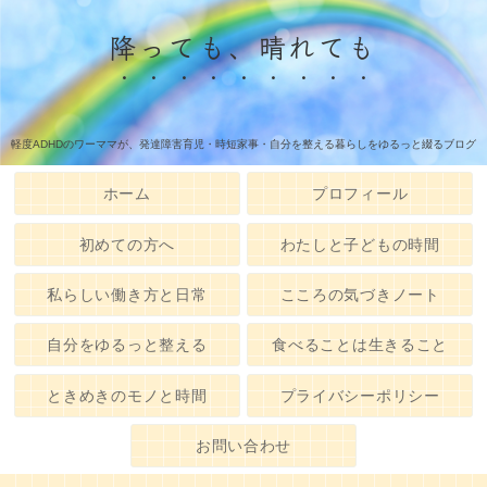
降っても、晴れても
軽度ADHDのワーママが、発達障害育児・時短家事・自分を整える暮らしをゆるっと綴るブログ
ホーム
プロフィール
初めての方へ
わたしと子どもの時間
私らしい働き方と日常
こころの気づきノート
自分をゆるっと整える
食べることは生きること
ときめきのモノと時間
プライバシーポリシー
お問い合わせ