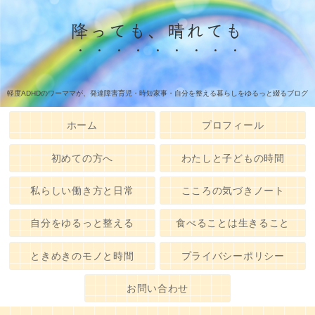
降っても、晴れても
軽度ADHDのワーママが、発達障害育児・時短家事・自分を整える暮らしをゆるっと綴るブログ
ホーム
プロフィール
初めての方へ
わたしと子どもの時間
私らしい働き方と日常
こころの気づきノート
自分をゆるっと整える
食べることは生きること
ときめきのモノと時間
プライバシーポリシー
お問い合わせ