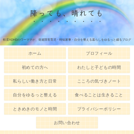
降っても、晴れても
軽度ADHDのワーママが、発達障害育児・時短家事・自分を整える暮らしをゆるっと綴るブログ
ホーム
プロフィール
初めての方へ
わたしと子どもの時間
私らしい働き方と日常
こころの気づきノート
自分をゆるっと整える
食べることは生きること
ときめきのモノと時間
プライバシーポリシー
お問い合わせ