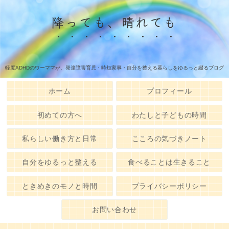
降っても、晴れても
軽度ADHDのワーママが、発達障害育児・時短家事・自分を整える暮らしをゆるっと綴るブログ
ホーム
プロフィール
初めての方へ
わたしと子どもの時間
私らしい働き方と日常
こころの気づきノート
自分をゆるっと整える
食べることは生きること
ときめきのモノと時間
プライバシーポリシー
お問い合わせ