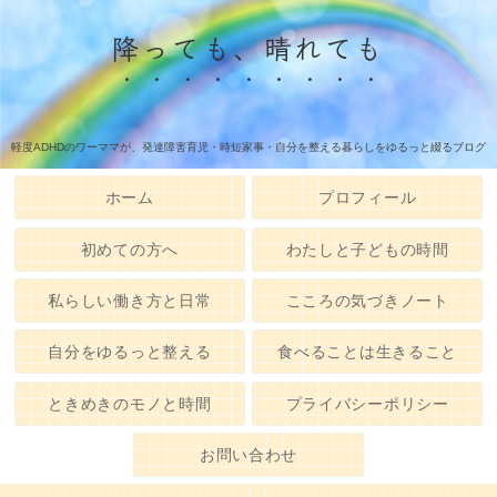
降っても、晴れても
軽度ADHDのワーママが、発達障害育児・時短家事・自分を整える暮らしをゆるっと綴るブログ
ホーム
プロフィール
初めての方へ
わたしと子どもの時間
私らしい働き方と日常
こころの気づきノート
自分をゆるっと整える
食べることは生きること
ときめきのモノと時間
プライバシーポリシー
お問い合わせ