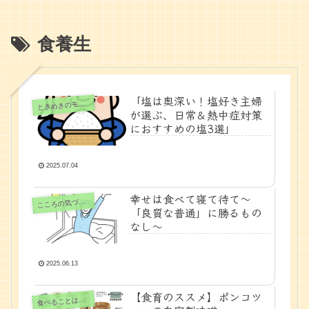
食養生
「塩は奥深い！塩好き主婦
きめきのモノと時間
と
が選ぶ、日常＆熱中症対策
におすすめの塩3選」
2025.07.04
幸せは食べて寝て待て〜
ころの気づきノート
こ
「良質な普通」に勝るもの
なし〜
2025.06.13
【食育のススメ】ポンコツ
べることは生きること
食