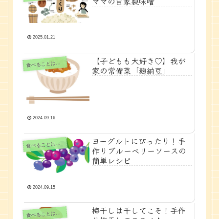
ママの自家製味噌
2025.01.21
【子どもも大好き♡】我が
べることは生きること
食
家の常備菜「麹納豆」
2024.09.16
ヨーグルトにぴったり！手
べることは生きること
食
作りブルーベリーソースの
簡単レシピ
2024.09.15
梅干しは干してこそ！手作
べることは生きること
食