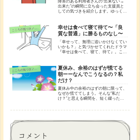
障害のある利用者さんの“出来ない→
出来た”の瞬間に立ち会った支援員と
しての気づきを紹介します。ゆっくり
でも、人はみな自分のペースで成長で
きる。子育てにもつながった「待つこ
と」の大切さを綴りました。
幸せは食べて寝て待て〜「良
こ
ころの気づきノート
質な普通」に勝るものなし〜
「幸せって、無理に追いかけなくてい
いかも？」と気づかせてくれたドラマ
『幸せは食べて、寝て、待て』。この
記事では、食べて寝て、自分を整える
ことで見えてくる“良質な普通”な暮ら
しと、そこにある幸せについて綴って
夏休み、余裕のはずが慌てる
こ
ころの気づきノート
います。
朝ーーなんでこうなるの？私
だけ？
夏休み中の余裕のはずの朝に限って、
なぜか慌ててしまう。そんな“私だ
け？”と思える瞬間を、短く綴った共
感エッセイです。
コメント