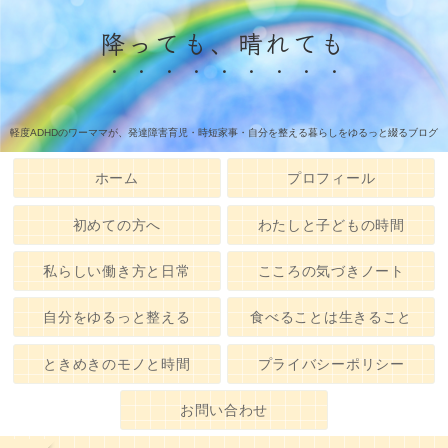
降っても、晴れても
軽度ADHDのワーママが、発達障害育児・時短家事・自分を整える暮らしをゆるっと綴るブログ
ホーム
プロフィール
初めての方へ
わたしと子どもの時間
私らしい働き方と日常
こころの気づきノート
自分をゆるっと整える
食べることは生きること
ときめきのモノと時間
プライバシーポリシー
お問い合わせ