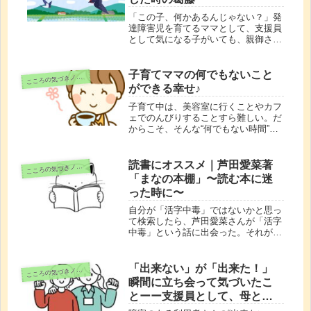
「この子、何かあるんじゃない？」発
達障害児を育てるママとして、支援員
として気になる子がいても、親御さん
には言い出せない。そんな葛藤と、早
く療育につながってほしいという想い
を綴ります。
子育てママの何でもないこと
こ
ころの気づきノート
ができる幸せ♪
子育て中は、美容室に行くことやカフ
ェでのんびりすることすら難しい。だ
からこそ、そんな“何でもない時間”が
どれだけ幸せかに気づかされます。が
んばるお母さんの毎日に寄り添う、や
さしい気づきのメモです。
読書にオススメ｜芦田愛菜著
こ
ころの気づきノート
「まなの本棚」〜読む本に迷
った時に〜
自分が「活字中毒」ではないかと思っ
て検索したら、芦田愛菜さんが「活字
中毒」という話に出会った。それがき
っかけで著書に興味が湧き「まなの本
棚」を読んだ。彼女が中学生時代に出
版された本だが、大人も子どもも本選
「出来ない」が「出来た！」
こ
ころの気づきノート
びに迷ったら、オススメの一冊。
瞬間に立ち会って気づいたこ
とーー支援員として、母とし
て感じた“成長の本質”ーー