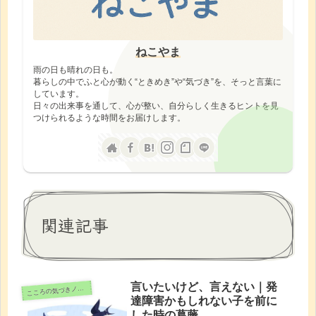
ねこやま
雨の日も晴れの日も。
暮らしの中でふと心が動く“ときめき”や“気づき”を、そっと言葉に
しています。
日々の出来事を通して、心が整い、自分らしく生きるヒントを見
つけられるような時間をお届けします。
関連記事
言いたいけど、言えない｜発
こ
ころの気づきノート
達障害かもしれない子を前に
した時の葛藤