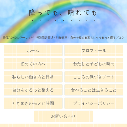
降っても、晴れても
軽度ADHDのワーママが、発達障害育児・時短家事・自分を整える暮らしをゆるっと綴るブログ
ホーム
プロフィール
初めての方へ
わたしと子どもの時間
私らしい働き方と日常
こころの気づきノート
自分をゆるっと整える
食べることは生きること
ときめきのモノと時間
プライバシーポリシー
お問い合わせ