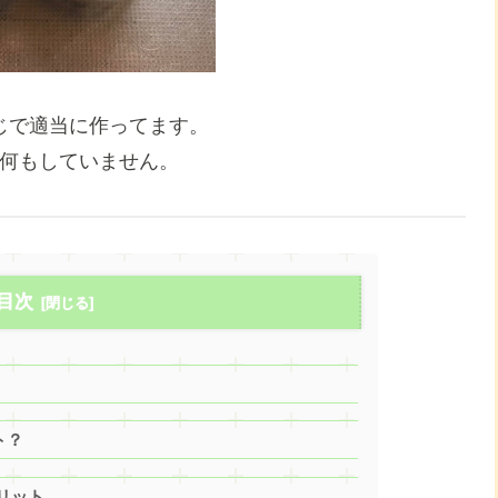
じで適当に作ってます。
何もしていません。
目次
ト？
リット