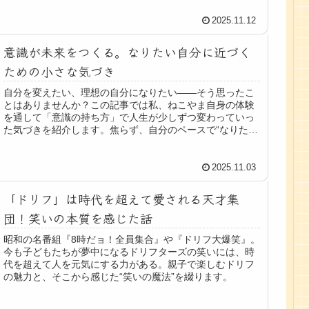
2025.11.12
意識が未来をつくる。なりたい自分に近づく
ための小さな気づき
自分を変えたい、理想の自分になりたい――そう思ったこ
とはありませんか？この記事では私、ねこやま自身の体験
を通して「意識の持ち方」で人生が少しずつ変わっていっ
た気づきを紹介します。焦らず、自分のペースで“なりたい
自分”に近づいていきましょう🌱
2025.11.03
「ドリフ」は時代を超えて愛される天才集
団！笑いの本質を感じた話
昭和の名番組『8時だョ！全員集合』や『ドリフ大爆笑』。
今も子どもたちが夢中になるドリフターズの笑いには、時
代を超えて人を元気にする力がある。親子で楽しむドリフ
の魅力と、そこから感じた“笑いの魔法”を綴ります。