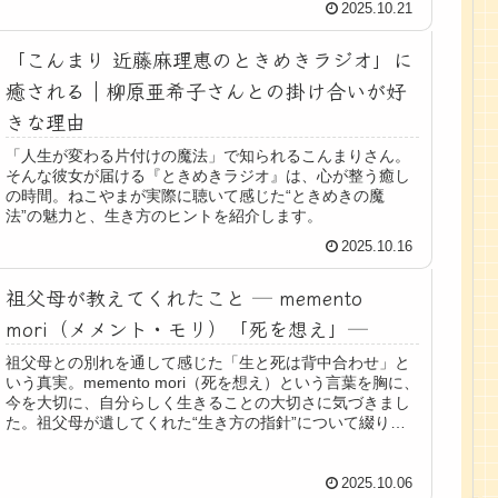
2025.10.21
「こんまり 近藤麻理恵のときめきラジオ」に
癒される｜柳原亜希子さんとの掛け合いが好
きな理由
「人生が変わる片付けの魔法」で知られるこんまりさん。
そんな彼女が届ける『ときめきラジオ』は、心が整う癒し
の時間。ねこやまが実際に聴いて感じた“ときめきの魔
法”の魅力と、生き方のヒントを紹介します。
2025.10.16
祖父母が教えてくれたこと ─ memento
mori（メメント・モリ）「死を想え」─
祖父母との別れを通して感じた「生と死は背中合わせ」と
いう真実。memento mori（死を想え）という言葉を胸に、
今を大切に、自分らしく生きることの大切さに気づきまし
た。祖父母が遺してくれた“生き方の指針”について綴りま
す。
2025.10.06