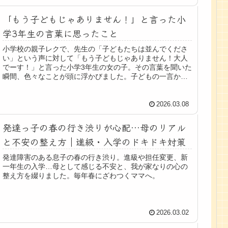
「もう子どもじゃありません！」と言った小
学3年生の言葉に思ったこと
小学校の親子レクで、先生の「子どもたちは並んでくださ
い」という声に対して「もう子どもじゃありません！大人
でーす！」と言った小学3年生の女の子。その言葉を聞いた
瞬間、色々なことが頭に浮かびました。子どもの一言から
考えた“大人になる”ということ。
2026.03.08
発達っ子の春の行き渋りが心配…母のリアル
と不安の整え方｜進級・入学のドキドキ対策
発達障害のある息子の春の行き渋り。進級や担任変更、新
一年生の入学…母として感じる不安と、我が家なりの心の
整え方を綴りました。毎年春にざわつくママへ。
2026.03.02