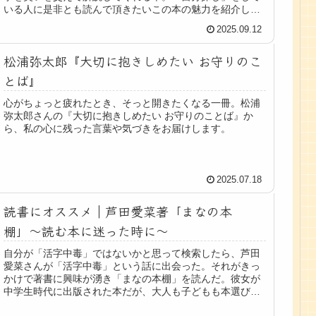
いる人に是非とも読んで頂きたいこの本の魅力を紹介しま
す。
2025.09.12
松浦弥太郎『大切に抱きしめたい お守りのこ
とば』
心がちょっと疲れたとき、そっと開きたくなる一冊。松浦
弥太郎さんの『大切に抱きしめたい お守りのことば』か
ら、私の心に残った言葉や気づきをお届けします。
2025.07.18
読書にオススメ｜芦田愛菜著「まなの本
棚」〜読む本に迷った時に〜
自分が「活字中毒」ではないかと思って検索したら、芦田
愛菜さんが「活字中毒」という話に出会った。それがきっ
かけで著書に興味が湧き「まなの本棚」を読んだ。彼女が
中学生時代に出版された本だが、大人も子どもも本選びに
迷ったら、オススメの一冊。