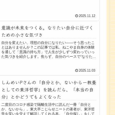
2025.11.12
意識が未来をつくる。なりたい自分に近づく
ための小さな気づき
自分を変えたい、理想の自分になりたい――そう思ったこ
とはありませんか？この記事では私、ねこやま自身の体験
を通して「意識の持ち方」で人生が少しずつ変わっていっ
た気づきを紹介します。焦らず、自分のペースで“なりたい
自分”に近づいていきましょう🌱
2025.11.03
しんめいPさんの「自分とか、ないからー教養
としての東洋哲学」を読んだら、「本当の自
分」とかどうでもよくなった
二度目のコロナ感染で隔離生活中に読んだ一冊「自分と
か、ないから」。東大卒こじらせニートの著者が、東洋哲
学を笑いを交えて解説してくれる本。「自分探し」をして