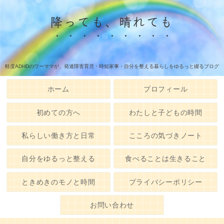
降っても、晴れても
軽度ADHDのワーママが、発達障害育児・時短家事・自分を整える暮らしをゆるっと綴るブログ
ホーム
プロフィール
初めての方へ
わたしと子どもの時間
私らしい働き方と日常
こころの気づきノート
自分をゆるっと整える
食べることは生きること
ときめきのモノと時間
プライバシーポリシー
お問い合わせ