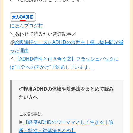
にほんブログ村
＼あわせて読みたい関連記事／
💰️
蛇腹通帳ケースがADHDの救世主｜探し物時間が減
った理由
🌱
【ADHD特性と付き合う②】フラッシュバックに
は“自分への声かけ”で対処しています。
🌱軽度ADHDの体験や対処法をまとめて読み
たい方へ
この記事は
▶︎
【軽度ADHDのワーママとして生きる｜診
断・特性・対処法まとめ】