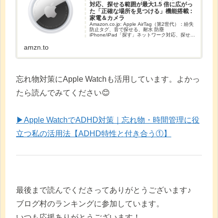
対応、探せる範囲が最大1.5 倍に広がっ
た「正確な場所を見つける」機能搭載 :
家電＆カメラ
Amazon.co.jp: Apple AirTag（第2世代）：紛失
防止タグ、音で探せる、耐水 防塵
iPhone/iPad「探す」ネットワーク対応、探せる
範囲が最大1.5 倍に広がった「正確な場所を見つ
ける」機能搭載 : 家電＆カメラ
amzn.to
忘れ物対策にApple Watchも活用しています。よかっ
たら読んでみてください😊
▶︎Apple WatchでADHD対策｜忘れ物・時間管理に役
立つ私の活用法【ADHD特性と付き合う①】
最後まで読んでくださってありがとうございます♪
ブログ村のランキングに参加しています。
いつも応援ありがとうございます！