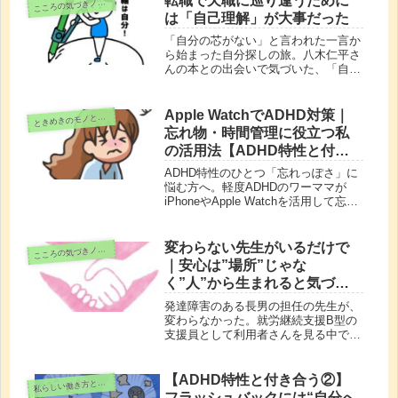
転職で天職に巡り逢うために
こ
ころの気づきノート
は「自己理解」が大事だった
「自分の芯がない」と言われた一言か
ら始まった自分探しの旅。八木仁平さ
んの本との出会いで気づいた、「自己
理解」が自分軸を持つための鍵だっ
た。転職や天職を見つけたい人に贈
る、実体験から学ぶヒント。
Apple WatchでADHD対策｜
と
きめきのモノと時間
忘れ物・時間管理に役立つ私
の活用法【ADHD特性と付き
合う①】
ADHD特性のひとつ「忘れっぽさ」に
悩む方へ。軽度ADHDのワーママが
iPhoneやApple Watchを活用して忘れ
物・うっかりミスを減らす実践法を紹
介します。児童手当の書類を忘れかけ
た失敗談など、リアルな体験談も。
変わらない先生がいるだけで
こ
ころの気づきノート
｜安心は”場所”じゃな
く”人”から生まれると気づい
た話
発達障害のある長男の担任の先生が、
変わらなかった。就労継続支援B型の
支援員として利用者さんを見る中で
も、同じことに気づきました。安心
は"場所"ではなく"人"から生まれるの
かもしれない——母として、支援員と
【ADHD特性と付き合う②】
私
らしい働き方と日常
して感じた「変わらない人がそばにい
フラッシュバックには“自分へ