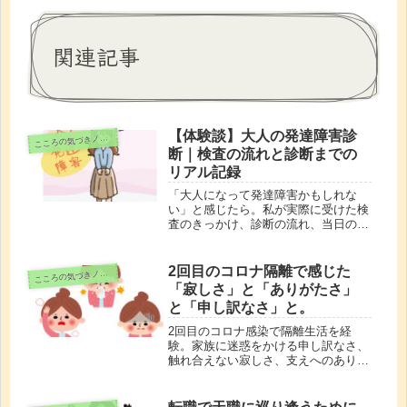
関連記事
【体験談】大人の発達障害診
こ
ころの気づきノート
断｜検査の流れと診断までの
リアル記録
「大人になって発達障害かもしれな
い」と感じたら。私が実際に受けた検
査のきっかけ、診断の流れ、当日の気
持ちをリアルに記録。迷っている方の
参考に。
2回目のコロナ隔離で感じた
こ
ころの気づきノート
「寂しさ」と「ありがたさ」
と「申し訳なさ」と。
2回目のコロナ感染で隔離生活を経
験。家族に迷惑をかける申し訳なさ、
触れ合えない寂しさ、支えへのありが
たさを感じ、体調管理の大切さを再確
認しました。