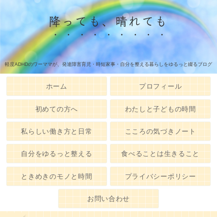
降っても、晴れても
軽度ADHDのワーママが、発達障害育児・時短家事・自分を整える暮らしをゆるっと綴るブログ
ホーム
プロフィール
初めての方へ
わたしと子どもの時間
私らしい働き方と日常
こころの気づきノート
自分をゆるっと整える
食べることは生きること
ときめきのモノと時間
プライバシーポリシー
お問い合わせ