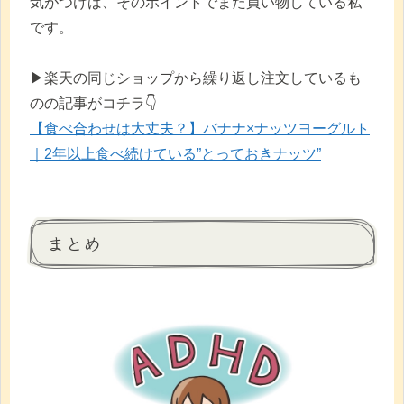
気がつけば、そのポイントでまた買い物している私
です。
▶︎楽天の同じショップから繰り返し注文しているも
のの記事がコチラ👇
【食べ合わせは大丈夫？】バナナ×ナッツヨーグルト
｜2年以上食べ続けている”とっておきナッツ”
:
Apple
まとめ
Watch
で
ADHD
対
策
｜