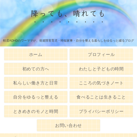
降っても、晴れても
軽度ADHDのワーママが、発達障害育児・時短家事・自分を整える暮らしをゆるっと綴るブログ
ホーム
プロフィール
初めての方へ
わたしと子どもの時間
私らしい働き方と日常
こころの気づきノート
自分をゆるっと整える
食べることは生きること
ときめきのモノと時間
プライバシーポリシー
お問い合わせ