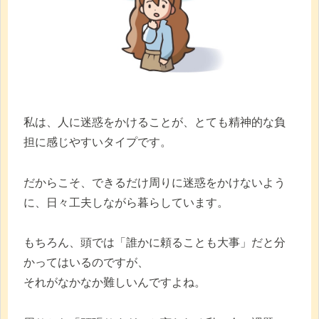
忘
れ
物・
時
間
管
理
私は、人に迷惑をかけることが、とても精神的な負
に
担に感じやすいタイプです。
役
立
だからこそ、できるだけ周りに迷惑をかけないよう
つ
に、日々工夫しながら暮らしています。
私
の
もちろん、頭では「誰かに頼ることも大事」だと分
活
かってはいるのですが、
用
それがなかなか難しいんですよね。
法