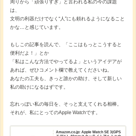
【ADHD
周りから「頑張りすぎ」と言われる私の今の課題
特
は、
性
文明の利器だけでなく“人”にも頼れるようになること
と
かな…と感じています。
付
き
もしこの記事を読んで、「ここはもっとこうすると
合
便利だよ！」とか
う
「私はこんな方法でやってるよ」というアイデアが
①】
あれば、ぜひコメント欄で教えてくださいね。
あなたの工夫も、きっと誰かの助け、そして新しい
私の助けになるはずです。
忘れっぽい私の毎日を、そっと支えてくれる相棒。
それが、私にとってのApple Watchです。
Amazon.co.jp: Apple Watch SE 3(GPS