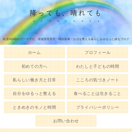
降っても、晴れても
軽度ADHDのワーママが、発達障害育児・時短家事・自分を整える暮らしをゆるっと綴るブログ
ホーム
プロフィール
初めての方へ
わたしと子どもの時間
私らしい働き方と日常
こころの気づきノート
自分をゆるっと整える
食べることは生きること
ときめきのモノと時間
プライバシーポリシー
お問い合わせ