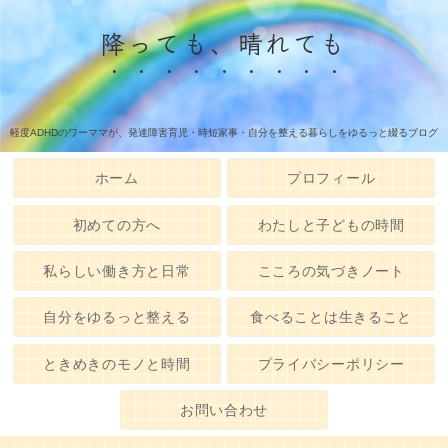
降っても、晴れても
軽度ADHDのワーママが、発達障害育児・時短家事・自分を整える暮らしをゆるっと綴るブログ
ホーム
プロフィール
初めての方へ
わたしと子どもの時間
私らしい働き方と日常
こころの気づきノート
自分をゆるっと整える
食べることは生きること
ときめきのモノと時間
プライバシーポリシー
お問い合わせ