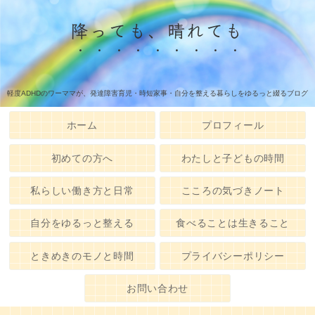
降っても、晴れても
軽度ADHDのワーママが、発達障害育児・時短家事・自分を整える暮らしをゆるっと綴るブログ
ホーム
プロフィール
初めての方へ
わたしと子どもの時間
私らしい働き方と日常
こころの気づきノート
自分をゆるっと整える
食べることは生きること
ときめきのモノと時間
プライバシーポリシー
お問い合わせ