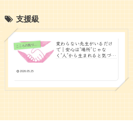
支援級
変わらない先生がいるだけ
ころの気づきノート
こ
で｜安心は”場所”じゃな
く”人”から生まれると気づい
た話
2026.05.25