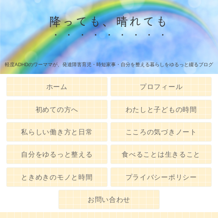
降っても、晴れても
軽度ADHDのワーママが、発達障害育児・時短家事・自分を整える暮らしをゆるっと綴るブログ
ホーム
プロフィール
初めての方へ
わたしと子どもの時間
私らしい働き方と日常
こころの気づきノート
自分をゆるっと整える
食べることは生きること
ときめきのモノと時間
プライバシーポリシー
お問い合わせ