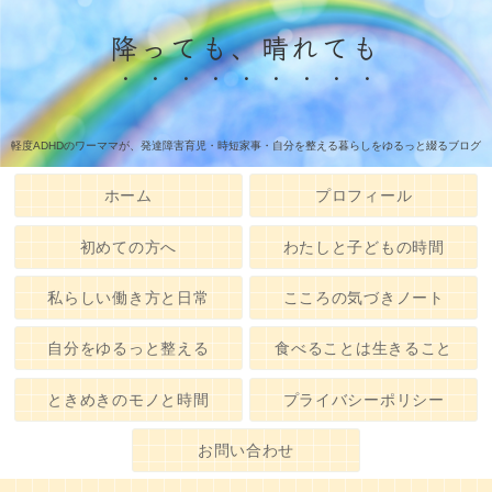
降っても、晴れても
軽度ADHDのワーママが、発達障害育児・時短家事・自分を整える暮らしをゆるっと綴るブログ
ホーム
プロフィール
初めての方へ
わたしと子どもの時間
私らしい働き方と日常
こころの気づきノート
自分をゆるっと整える
食べることは生きること
ときめきのモノと時間
プライバシーポリシー
お問い合わせ