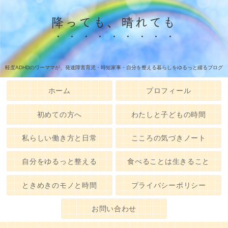
降っても、晴れても
軽度ADHDのワーママが、発達障害育児・時短家事・自分を整える暮らしをゆるっと綴るブログ
ホーム
プロフィール
初めての方へ
わたしと子どもの時間
私らしい働き方と日常
こころの気づきノート
自分をゆるっと整える
食べることは生きること
ときめきのモノと時間
プライバシーポリシー
お問い合わせ