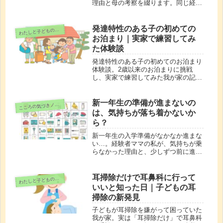
理由と母の考察を綴ります。同じ経験
を持つ親御さんに寄り添う記事です。
発達特性のある子の初めての
わ
たしと子どもの時間
お泊まり｜実家で練習してみ
た体験談
発達特性のある子の初めてのお泊まり
体験談。2歳以来のお泊まりに挑戦
し、実家で練習してみた我が家の記録
です。お泊まりに不安がある子へのス
モールステップの大切さや、親の気持
ちの変化もお話しします。
新一年生の準備が進まないの
こ
ころの気づきノート
は、気持ちが落ち着かないか
ら？
新一年生の入学準備がなかなか進まな
い…。経験者ママの私が、気持ちが乗
らなかった理由と、少しずつ前に進め
た工夫を綴ります。入学準備に悩むパ
パ・ママへ。
耳掃除だけで耳鼻科に行って
わ
たしと子どもの時間
いいと知った日｜子どもの耳
掃除の新発見
子どもが耳掃除を嫌がって困っていた
我が家。実は「耳掃除だけ」で耳鼻科