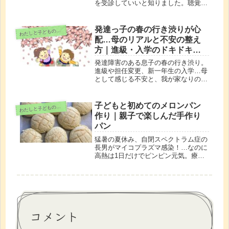
を受診していいと知りました。聴覚過
敏や怖がりな子にも安心だった、我が
家の体験談と気づきをまとめました。
発達っ子の春の行き渋りが心
わ
たしと子どもの時間
配…母のリアルと不安の整え
方｜進級・入学のドキドキ対
策
発達障害のある息子の春の行き渋り。
進級や担任変更、新一年生の入学…母
として感じる不安と、我が家なりの心
の整え方を綴りました。毎年春にざわ
つくママへ。
子どもと初めてのメロンパン
わ
たしと子どもの時間
作り｜親子で楽しんだ手作り
パン
猛暑の夏休み、自閉スペクトラム症の
長男がマイコプラズマ感染！…なのに
高熱は1日だけでピンピン元気。療育
もお休み、仕事にも行けず、暇を持て
余した母子が挑んだのは「メロンパン
作り」。甘くてちょっと笑える、夏の
思い出。
コメント