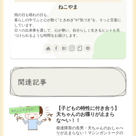
ねこやま
雨の日も晴れの日も。
暮らしの中でふと心が動く“ときめき”や“気づき”を、そっと言葉に
しています。
日々の出来事を通して、心が整い、自分らしく生きるヒントを見
つけられるような時間をお届けします。
関連記事
【子どもの特性に付き合う】
わ
たしと子どもの時間
天ちゃんのお喋りが止まら
な〜い！！
発達障害の長男・天ちゃんのおしゃべ
りが止まらない！マシンガントークの