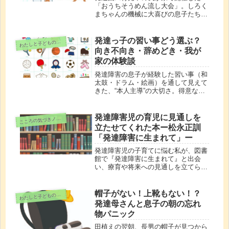
「おうちそうめん流し大会」。しろく
まちゃんの機械に大喜びの息子たち
と、笑顔あふれる夏休みのひとこまを
綴ります。
発達っ子の習い事どう選ぶ？
わ
たしと子どもの時間
向き不向き・辞めどき・我が
家の体験談
発達障害の息子が経験した習い事（和
太鼓・ドラム・絵画）を通して見えて
きた、“本人主導”の大切さ。得意なこ
とを伸ばす習い事選びのヒントを、母
の実体験からお届けします。
発達障害児の育児に見通しを
こ
ころの気づきノート
立たせてくれた本ー松永正訓
「発達障害に生まれて」ー
発達障害児の子育てに悩む私が、図書
館で『発達障害に生まれて』と出会
い、療育や将来への見通しを立てられ
るようになった体験談です。
帽子がない！上靴もない！？
わ
たしと子どもの時間
発達母さんと息子の朝の忘れ
物パニック
田植えの翌朝、長男の帽子が見つから