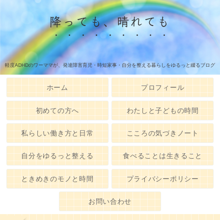
降っても、晴れても
軽度ADHDのワーママが、発達障害育児・時短家事・自分を整える暮らしをゆるっと綴るブログ
ホーム
プロフィール
初めての方へ
わたしと子どもの時間
私らしい働き方と日常
こころの気づきノート
自分をゆるっと整える
食べることは生きること
ときめきのモノと時間
プライバシーポリシー
お問い合わせ