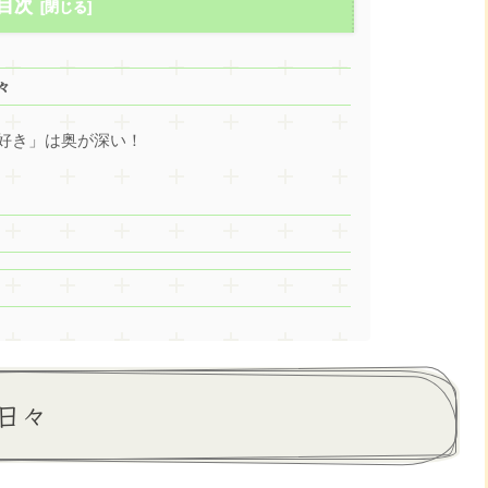
目次
々
「好き」は奥が深い！
日々