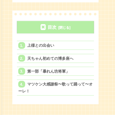
目次
上様との出会い
天ちゃん初めての博多座へ
第一部「暴れん坊将軍」
マツケン大感謝祭〜歌って踊って〜オ
ーレ！