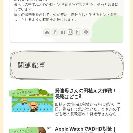
暮らしの中でふと心が動く“ときめき”や“気づき”を、そっと言葉に
しています。
日々の出来事を通して、心が整い、自分らしく生きるヒントを見
つけられるような時間をお届けします。
関連記事
発達母さんの田植え大作戦！
わ
たしと子どもの時間
長靴はどこ⁈
田植えの準備は完璧だったはずが、当
日、到着して気がついた、まさかの子
ども達の長靴忘れ！発達母さんならで
はのハプニングと、子どもたちとの泥
まみれ奮闘記をお届けします。
Apple WatchでADHD対策｜
と
きめきのモノと時間