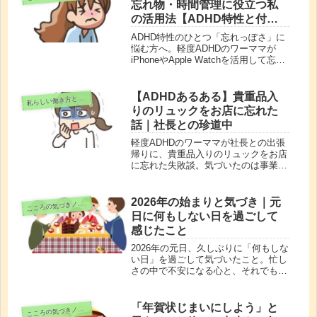
忘れ物・時間管理に役立つ私
の活用法【ADHD特性と付き
合う①】
ADHD特性のひとつ「忘れっぽさ」に
悩む方へ。軽度ADHDのワーママが
iPhoneやApple Watchを活用して忘れ
物・うっかりミスを減らす実践法を紹
介します。児童手当の書類を忘れかけ
た失敗談など、リアルな体験談も。
【ADHDあるある】貴重品入
私
らしい働き方と日常
りのリュックをお店に忘れた
話｜社長との珍道中
軽度ADHDのワーママが社長との出張
帰りに、貴重品入りのリュックをお店
に忘れた失敗談。気づいたのは事業所
に戻ってから。社長と都市高速を往復
2時間のリュックお迎えの旅に…。
ADHDの忘れ物対策についても綴って
2026年の始まりと気づき｜元
こ
ころの気づきノート
います。
日に何もしない日を過ごして
感じたこと
2026年の元日、久しぶりに「何もしな
い日」を過ごして気づいたこと。忙し
さの中で不安になる心と、それでも大
丈夫だったという小さな安心と自信。
ゆる朝活と家族時間から見えた年の始
まりの記録です。
「年賀状じまいにしよう」と
こ
ころの気づきノート