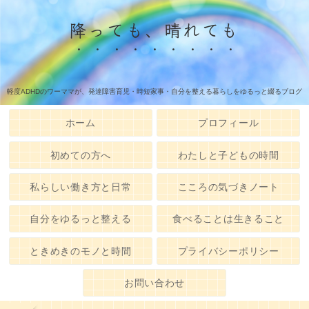
降っても、晴れても
軽度ADHDのワーママが、発達障害育児・時短家事・自分を整える暮らしをゆるっと綴るブログ
ホーム
プロフィール
初めての方へ
わたしと子どもの時間
私らしい働き方と日常
こころの気づきノート
自分をゆるっと整える
食べることは生きること
ときめきのモノと時間
プライバシーポリシー
お問い合わせ