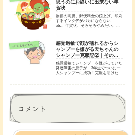
思うのにお終いに出来ない年
賀状
物価の高騰、郵便料金の値上げ、印刷
するインク代がバカにならない…
etc。年賀状、そろそろやめたい。で
も、完全にはやめきれない…。毎年揺
れる気持ちと、小さなこだわり。無理
せず、自分らしく年賀状と付き合うた
感覚過敏で顔が濡れるからシ
わ
めのヒントをつづります。
たしと子どもの時間
ャンプーを嫌がる天ちゃんの
シャンプー克服記②｜その後
の新たな工夫
感覚過敏でシャンプーを嫌がっていた
発達障害の息子が、3年生でついに一
人シャンプーに成功！克服を助けた工
夫と、アトピー体質の子どもに合った
シャンプー選びをリアルな体験談とと
もに紹介します。
コメント