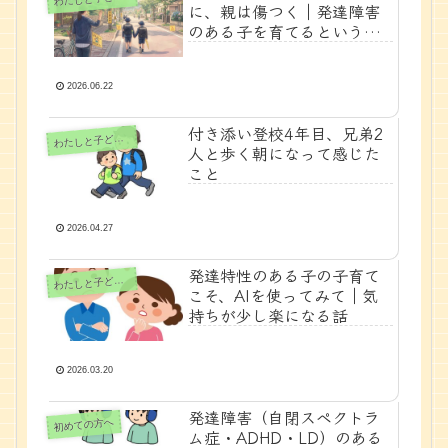
に、親は傷つく｜発達障害
のある子を育てるというこ
と
2026.06.22
付き添い登校4年目、兄弟2
たしと子どもの時間
わ
人と歩く朝になって感じた
こと
2026.04.27
発達特性のある子の子育て
たしと子どもの時間
わ
こそ、AIを使ってみて｜気
持ちが少し楽になる話
2026.03.20
発達障害（自閉スペクトラ
初めての方へ
ム症・ADHD・LD）のある