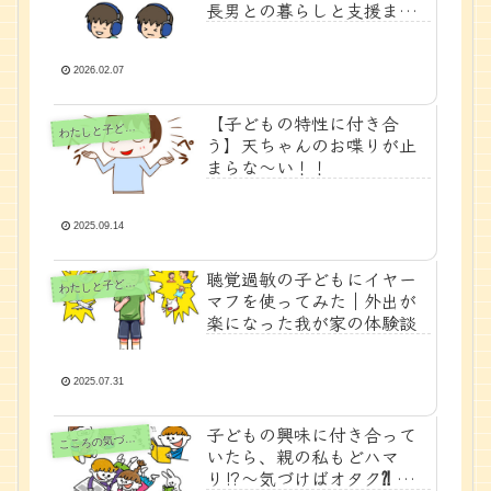
長男との暮らしと支援まと
め
2026.02.07
【子どもの特性に付き合
たしと子どもの時間
わ
う】天ちゃんのお喋りが止
まらな〜い！！
2025.09.14
聴覚過敏の子どもにイヤー
たしと子どもの時間
わ
マフを使ってみた｜外出が
楽になった我が家の体験談
2025.07.31
子どもの興味に付き合って
ころの気づきノート
こ
いたら、親の私もどハマ
り⁉～気づけばオタク⁈ で