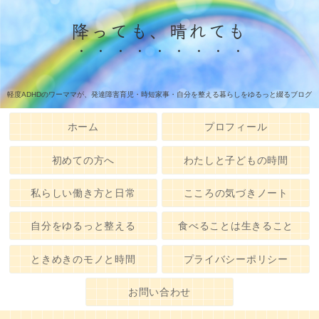
降っても、晴れても
軽度ADHDのワーママが、発達障害育児・時短家事・自分を整える暮らしをゆるっと綴るブログ
ホーム
プロフィール
初めての方へ
わたしと子どもの時間
私らしい働き方と日常
こころの気づきノート
自分をゆるっと整える
食べることは生きること
ときめきのモノと時間
プライバシーポリシー
お問い合わせ