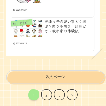
もそれが案外楽しいって話
～
2025.06.27
発達っ子の習い事どう選
たしと子どもの時間
わ
ぶ？向き不向き・辞めど
き・我が家の体験談
2025.05.25
次のページ
次
1
2
3
へ