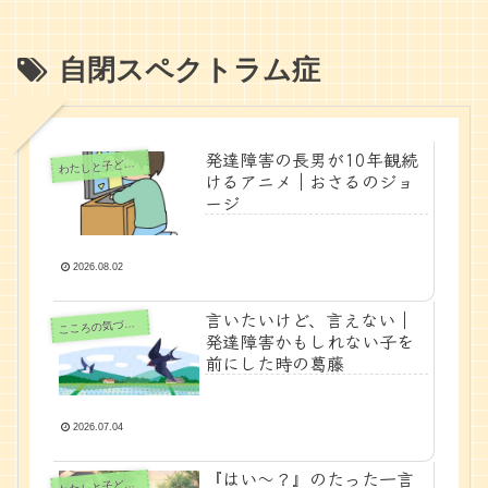
自閉スペクトラム症
発達障害の長男が10年観続
たしと子どもの時間
わ
けるアニメ｜おさるのジョ
ージ
2026.08.02
言いたいけど、言えない｜
ころの気づきノート
こ
発達障害かもしれない子を
前にした時の葛藤
2026.07.04
『はい〜？』のたった一言
たしと子どもの時間
わ